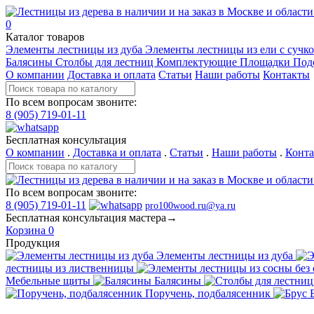
0
Каталог товаров
Элементы лестницы из дуба
Элементы лестницы из ели с сучк
Балясины
Столбы для лестниц
Комплектующие
Площадки
Под
О компании
Доставка и оплата
Статьи
Наши работы
Контакты
По всем вопросам звоните:
8 (905) 719-01-11
Бесплатная консультация
О компании
.
Доставка и оплата
.
Статьи
.
Наши работы
.
Конт
По всем вопросам звоните:
8 (905) 719-01-11
pro100wood.ru@ya.ru
Бесплатная консультация мастера→
Корзина
0
Продукция
Элементы лестницы из дуба
лестницы из лиственницы
Мебельные щиты
Балясины
Поручень, подбалясенник