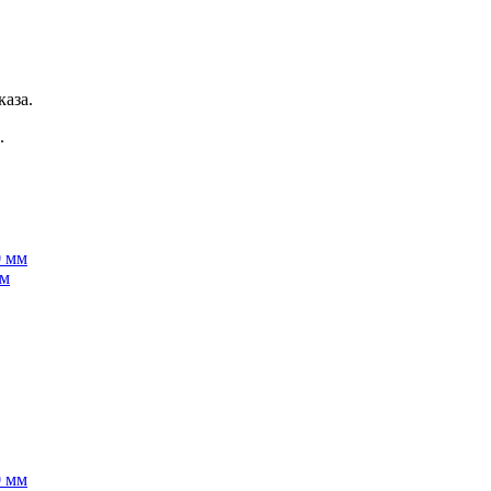
:
каза.
.
мм